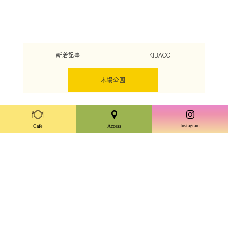
KIBACO、木場公園の最新イベント情報、お知らせを掲載し
ております。
新着記事
KIBACO
木場公園
Instagram
Cafe
Access
木場公園
木場公園
【2026年7月18日
【2026年4月25日
（土）】KIBACO×木場
（土）・26日（日）】
公園 ”夏”のイベン
KOTO COFFEE&CRAFT
ト 開催！
MARKET 開催！！
2026.07.02
2026.04.22